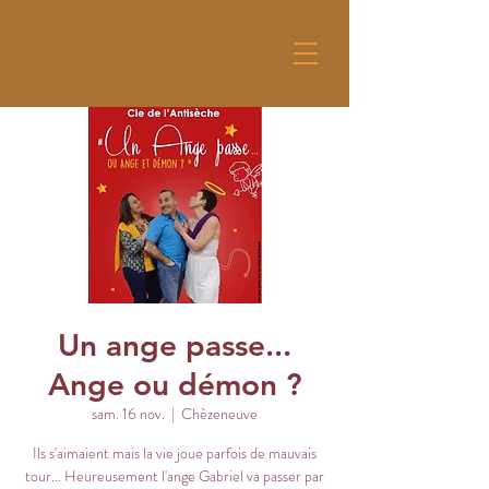
Un ange passe...
Ange ou démon ?
sam. 16 nov.
  |  
Chèzeneuve
Ils s'aimaient mais la vie joue parfois de mauvais
tour... Heureusement l'ange Gabriel va passer par