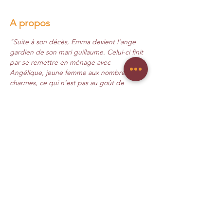
A propos
"Suite à son décès, Emma devient l'ange 
gardien de son mari guillaume. Celui-ci finit 
par se remettre en ménage avec 
Angélique, jeune femme aux nombreux 
charmes, ce qui n'est pas au goût de 
l'épouse défunte. Celle-ci, malgré les 
appels à la raison de l'ange Gabriel, 
persiste à croire qu'il y a anguille sous 
roche... "
Comédie ... céleste (de JM Magnoni et P 
Leandri) mise en scène par B. Miara. 
Durée : 1h30
Partagez l'évènement