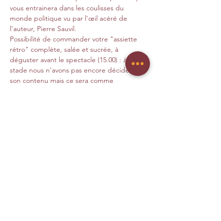
vous entrainera dans les coulisses du 
monde politique vu par l'œil acéré de  
l'auteur, Pierre Sauvil.  
Possibilité de commander votre "assiette 
rétro" complète, salée et sucrée, à 
déguster avant le spectacle (15.00) : à ce 
stade nous n'avons pas encore décidé de 
son contenu mais ce sera comme 
d'habitude... de qualité !☺️
Distribution 
:
Alexia, l'assistante : Isabelle Mombellet. 
Philippe Maurin, le ministre : Jocelyn Yago.
En savoir+ >
Partagez l'évènement