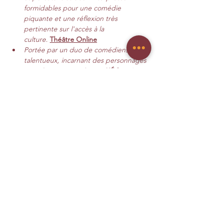
formidables pour une comédie 
piquante et une réflexion très 
pertinente sur l'accès à la 
culture.
Théâtre Online
Portée par un duo de comédiens 
talentueux, incarnant des personnages 
complexes et attachants, 
L’Éducation 
de Rita
 nous offre un joli moment de 
théâtre.
Cult.news
En savoir+ >
Tickets
Prix
De 12,00 € à 18,00 €
Sélectionner des billets