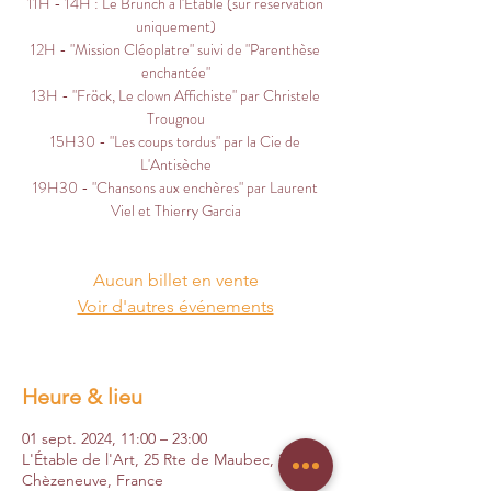
11H - 14H : Le Brunch à l'Étable (sur réservation
uniquement)
12H - "Mission Cléoplatre" suivi de "Parenthèse
enchantée"
13H - "Fröck, Le clown Affichiste" par Christele
Trougnou
15H30 - "Les coups tordus" par la Cie de
L'Antisèche
19H30 - "Chansons aux enchères" par Laurent
Viel et Thierry Garcia
Aucun billet en vente
Voir d'autres événements
Heure & lieu
01 sept. 2024, 11:00 – 23:00
L'Étable de l'Art, 25 Rte de Maubec, 38300
Chèzeneuve, France