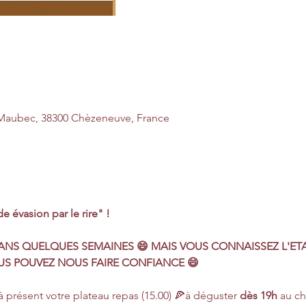
e Maubec, 38300 Chèzeneuve, France
nde évasion par le rire" !
DANS QUELQUES SEMAINES 😄 MAIS VOUS CONNAISSEZ L'ETA
US POUVEZ NOUS FAIRE CONFIANCE 😄
à présent votre plateau repas (15.00) 🍕à déguster 
dès 19h 
au ch