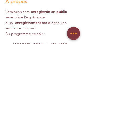
A propos
L’émission sera 
enregistrée en public
, 
venez vivre l’expérience 
d’un  
enregistrement radio 
dans une 
ambiance unique !
Au programme ce soir :
03/09/2025 : SOBA  et JOHARPO
Interviews réalisés par Sedrik et Francis 
Buvette et petite restauration sur place dès 
18H30
Accès gratuit, dans la limite des places 
disponibles de la salle.
Partagez l'évènement