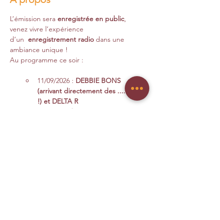
L’émission sera 
enregistrée en public
, 
venez vivre l’expérience 
d’un  
enregistrement radio 
dans une 
ambiance unique !
Au programme ce soir :
11/09/2026 : 
DEBBIE BONS 
(arrivant directement des .... USA 
!) et DELTA R 
Plus d'infos à venir 😜
Interviews réalisés par Sedrik et Francis 
Ouverture Buvette dès 19h
En savoir+ >
Réserver / Acheter