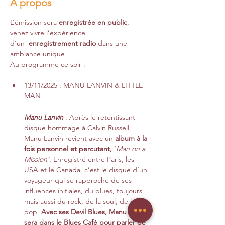
A propos
L’émission sera 
enregistrée en public
, 
venez vivre l’expérience 
d’un  
enregistrement radio 
dans une 
ambiance unique !
Au programme ce soir :
13/11/2025 : MANU LANVIN & LITTLE 
MAN 
Manu Lanvin
 : Après le retentissant 
disque hommage à Calvin Russell, 
Manu Lanvin revient avec un 
album à la 
fois personnel et percutant, 
‘
Man on a 
Mission’
. Enregistré entre Paris, les 
USA et le Canada, c’est le disque d’un 
voyageur qui se rapproche de ses 
influences initiales, du blues, toujours, 
mais aussi du rock, de la soul, de la 
pop. 
Avec ses Devil Blues, Manu Lanvin 
sera dans le Blues Café pour parler de 